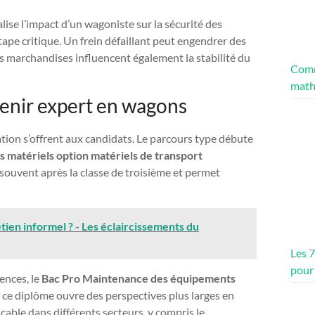
lise l’impact d’un wagoniste sur la sécurité des
tape critique. Un frein défaillant peut engendrer des
des marchandises influencent également la stabilité du
Comm
math
enir expert en wagons
ation s’offrent aux candidats. Le parcours type débute
matériels option matériels de transport
e souvent après la classe de troisième et permet
tien informel ? - Les éclaircissements du
Les 
pour
ences, le
Bac Pro Maintenance des équipements
, ce diplôme ouvre des perspectives plus larges en
cable dans différents secteurs, y compris le