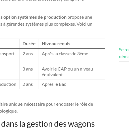
s option systèmes de production
propose une
s à gérer des systèmes plus complexes. Voici un
Durée
Niveau requis
Se re
ransport
2 ans
Après la classe de 3ème
déma
3 ans
Avoir le CAP ou un niveau
équivalent
oduction
2 ans
Après le Bac
ire unique, nécessaire pour endosser le rôle de
ologique.
 dans la gestion des wagons