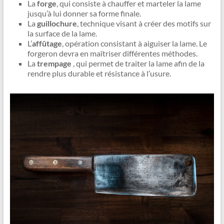
La
forge
, qui consiste à chauffer et marteler la lame
jusqu’à lui donner sa forme finale.
La
guillochure
, technique visant à créer des motifs sur
la surface de la lame.
L’
affûtage
, opération consistant à aiguiser la lame. Le
forgeron devra en maîtriser différentes méthodes.
La
trempage
, qui permet de traiter la lame afin de la
rendre plus durable et résistance à l’usure.